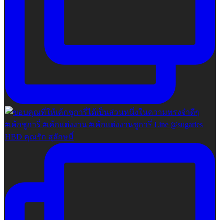
HBD คุณรัก สุลักษมิ์